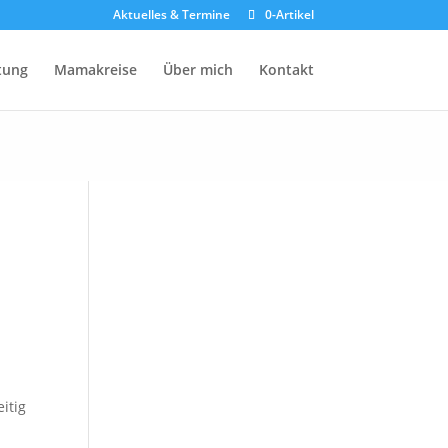
Aktuelles & Termine
0-Artikel
atung
Mamakreise
Über mich
Kontakt
itig