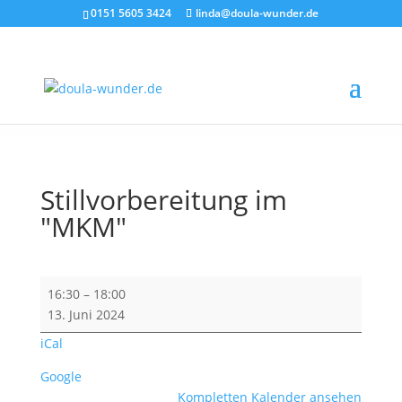
0151 5605 3424
linda@doula-wunder.de
Stillvorbereitung im
"MKM"
Stillvorbereitung
16:30
–
18:00
im
13. Juni 2024
"MKM"
iCal
Google
Kompletten Kalender ansehen