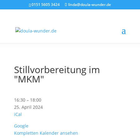
0151 5605 3424
linda@doula-wunder.de
Stillvorbereitung im
"MKM"
Stillvorbereitung
16:30
–
18:00
im
25. April 2024
"MKM"
iCal
Google
Kompletten Kalender ansehen