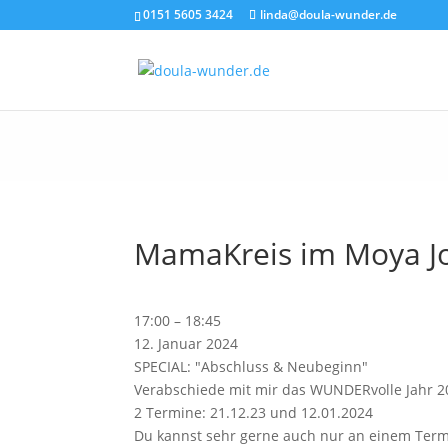
0151 5605 3424
linda@doula-wunder.de
MamaKreis im Moya Jo
MamaKreis
17:00
–
18:45
im
12. Januar 2024
Moya
SPECIAL: "Abschluss & Neubeginn"
Joga
Verabschiede mit mir das WUNDERvolle Jahr 2
(SPECIAL)
2 Termine: 21.12.23 und 12.01.2024
Du kannst sehr gerne auch nur an einem Term