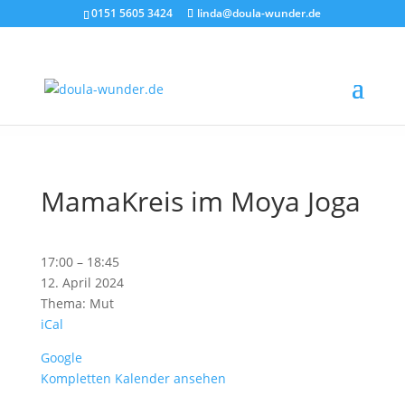
0151 5605 3424
linda@doula-wunder.de
MamaKreis im Moya Joga
MamaKreis
17:00
–
18:45
im
12. April 2024
Moya
Thema: Mut
Joga
iCal
Google
Kompletten Kalender ansehen